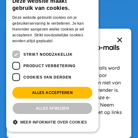
Deze website maakt
gebruik van cookies.
Deze website gebruikt cookies om je
gebruikerservaring te verbeteren. Je kan
hieronder aangeven welke cookies je wil
accepteren. Strikt noodzakelijke cookies
worden altijd geplaatst.
Belangrijk: Pas op voor nep-mails
STRIKT NOODZAKELIJK
Er zijn op dit moment nep-mails 
PRODUCT VERBETERING
(phishingmails) in omloop. In deze mails word 
je gevraagd om verlengingskosten voor 
COOKIES VAN DERDEN
WoningNet te betalen. Deze mails zijn niet van 
ons. Controleer altijd goed wie de afzender is. 
ALLES ACCEPTEREN
Wij sturen ook nooit betaallinks in onze e-
mails. Twijfel je of een e-mail echt is? Neem 
ALLES AFWIJZEN
Niets gevonden...
dan eerst contact met ons op. Klik niet op links 
en doe geen betaling.
Geen passend aanbod gevonden.
MEER INFORMATIE OVER COOKIES