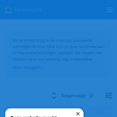
Huiswaarts
Als je inlogt krijg je de voor jou passende
woningen te zien. Ook kan je jouw woonwensen
en favoriete woningen opslaan. Dit maakt het
zoeken naar een woning nog makkelijker
Naar inloggen >
Toegevoegd
×
Zoek